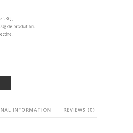
ne 230g.
0g de produit fini.
ectine.
T
ONAL INFORMATION
REVIEWS (0)