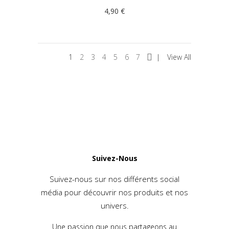
4,90
€
1
2
3
4
5
6
7
View All
Suivez-Nous
Suivez-nous sur nos différents social
média pour découvrir nos produits et nos
univers.
Une passion que nous partageons au